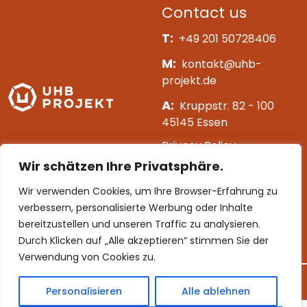
Contact us
T:
+49 201 50728406
M:
kontakt@uhb-
projekt.de
A:
Kruppstr. 82 - 100
45145 Essen
Privacy Policy
Wir schätzen Ihre Privatsphäre.
Impressum
Wir verwenden Cookies, um Ihre Browser-Erfahrung zu
[mc4wp_form id=163]
verbessern, personalisierte Werbung oder Inhalte
bereitzustellen und unseren Traffic zu analysieren.
Follow us
Durch Klicken auf „Alle akzeptieren“ stimmen Sie der
Verwendung von Cookies zu.
Personalisieren
Alle ablehnen