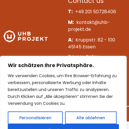
Contact us
T:
+49 201 50728406
M:
kontakt@uhb-
projekt.de
A:
Kruppstr. 82 - 100
45145 Essen
Privacy Policy
Wir schätzen Ihre Privatsphäre.
Impressum
Wir verwenden Cookies, um Ihre Browser-Erfahrung zu
[mc4wp_form id=163]
verbessern, personalisierte Werbung oder Inhalte
bereitzustellen und unseren Traffic zu analysieren.
Follow us
Durch Klicken auf „Alle akzeptieren“ stimmen Sie der
Verwendung von Cookies zu.
Personalisieren
Alle ablehnen
©
2026 UHB Projekt. All rights reserved.