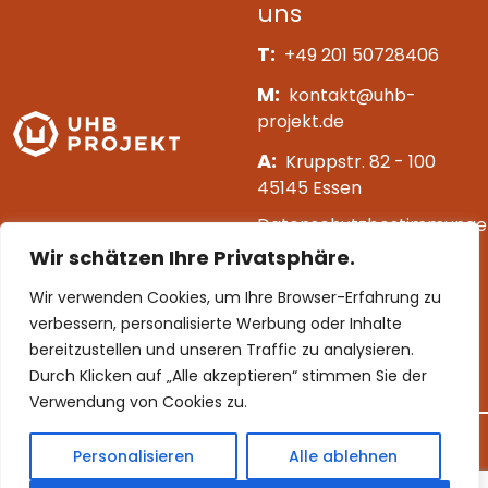
uns
T:
+49 201 50728406
M:
kontakt@uhb-
projekt.de
A:
Kruppstr. 82 - 100
45145 Essen
Datenschutzbestimmunge
Wir schätzen Ihre Privatsphäre.
Impressum
Wir verwenden Cookies, um Ihre Browser-Erfahrung zu
[mc4wp_form id=163]
verbessern, personalisierte Werbung oder Inhalte
bereitzustellen und unseren Traffic zu analysieren.
Folgen Sie uns
Durch Klicken auf „Alle akzeptieren“ stimmen Sie der
Verwendung von Cookies zu.
Personalisieren
Alle ablehnen
©
2026 UHB Projekt. All rights reserved.